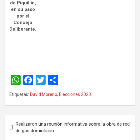
de Piquillín,
en su paso
por el
Concejo
Deliberante.
W
F
T
C
h
a
wi
o
Etiquetas:
David Moreno
,
Elecciones 2023
at
ce
tt
m
s
b
er
p
A
o
ar
Realizaron una reunión informativa sobre la obra de red
p
o
tir
de gas domiciliario