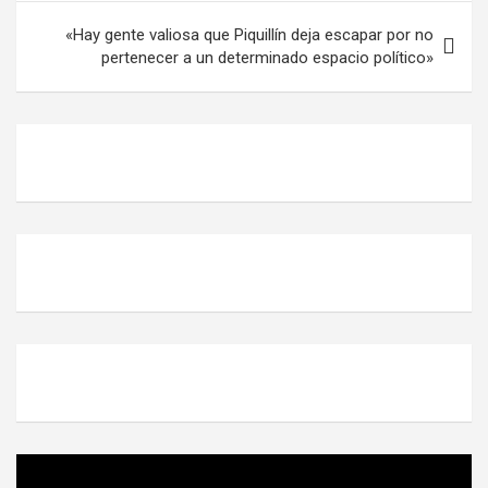
p
k
«Hay gente valiosa que Piquillín deja escapar por no
pertenecer a un determinado espacio político»