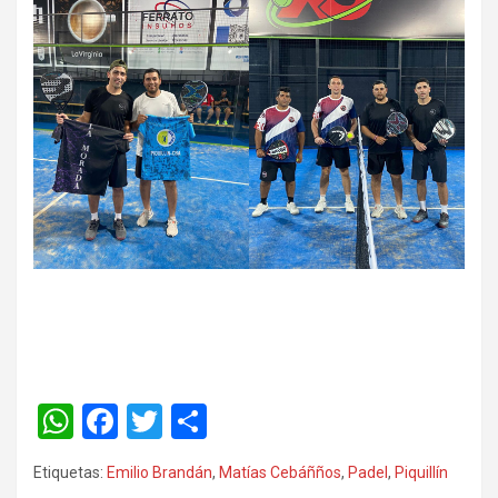
W
F
T
C
h
a
wi
o
Etiquetas:
Emilio Brandán
,
Matías Cebáñños
,
Padel
,
Piquillín
at
ce
tt
m