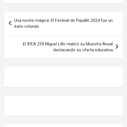
s
b
er
p
A
o
ar
Una noche mágica: El Festival de Piquillín 2024 fue un
p
o
tir
éxito rotundo
p
k
El IPEA 229 Miguel Lillo realizó su Muestra Anual
destacando su oferta educativa