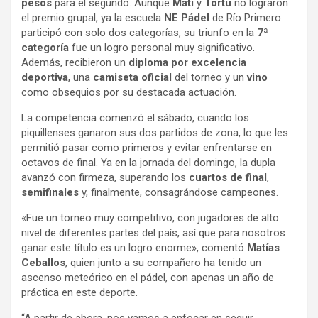
pesos
para el segundo. Aunque
Mati
y
Tortu
no lograron
el premio grupal, ya la escuela
NE Pádel
de Río Primero
participó con solo dos categorías, su triunfo en la
7ª
categoría
fue un logro personal muy significativo.
Además, recibieron un
diploma por excelencia
deportiva
, una
camiseta oficial
del torneo y un
vino
como obsequios por su destacada actuación.
La competencia comenzó el sábado, cuando los
piquillenses ganaron sus dos partidos de zona, lo que les
permitió pasar como primeros y evitar enfrentarse en
octavos de final. Ya en la jornada del domingo, la dupla
avanzó con firmeza, superando los
cuartos de final
,
semifinales
y, finalmente, consagrándose campeones.
«Fue un torneo muy competitivo, con jugadores de alto
nivel de diferentes partes del país, así que para nosotros
ganar este título es un logro enorme», comentó
Matías
Ceballos
, quien junto a su compañero ha tenido un
ascenso meteórico en el pádel, con apenas un año de
práctica en este deporte.
“A partir de ahora, nos vamos a enfocar en seguir