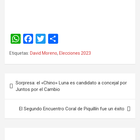
W
F
T
C
h
a
wi
o
Etiquetas:
David Moreno
,
Elecciones 2023
at
ce
tt
m
s
b
er
p
A
o
ar
Sorpresa: el «Chino» Luna es candidato a concejal por
p
o
tir
Juntos por el Cambio
p
k
El Segundo Encuentro Coral de Piquillín fue un éxito