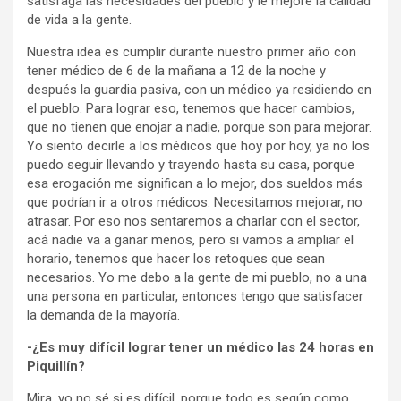
satisfaga las necesidades del pueblo y le mejore la calidad
de vida a la gente.
Nuestra idea es cumplir durante nuestro primer año con
tener médico de 6 de la mañana a 12 de la noche y
después la guardia pasiva, con un médico ya residiendo en
el pueblo. Para lograr eso, tenemos que hacer cambios,
que no tienen que enojar a nadie, porque son para mejorar.
Yo siento decirle a los médicos que hoy por hoy, ya no los
puedo seguir llevando y trayendo hasta su casa, porque
esa erogación me significan a lo mejor, dos sueldos más
que podrían ir a otros médicos. Necesitamos mejorar, no
atrasar. Por eso nos sentaremos a charlar con el sector,
acá nadie va a ganar menos, pero si vamos a ampliar el
horario, tenemos que hacer los retoques que sean
necesarios. Yo me debo a la gente de mi pueblo, no a una
una persona en particular, entonces tengo que satisfacer
la demanda de la mayoría.
-¿Es muy difícil lograr tener un médico las 24 horas en
Piquillín?
Mira, yo no sé si es difícil, porque todo es según como