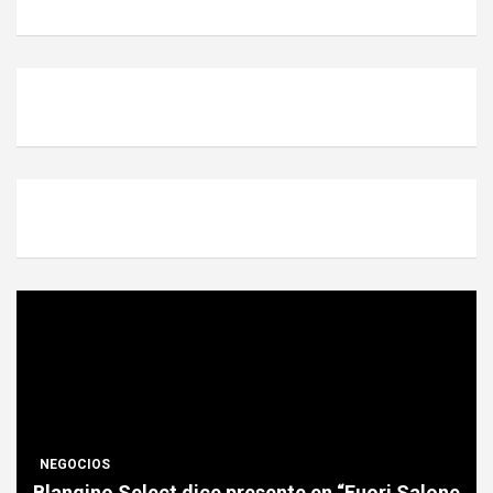
NEGOCIOS
Blangino Select dice presente en “Fuori Salone