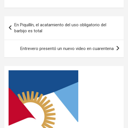
h
a
wi
o
at
ce
tt
m
s
b
er
p
En Piquillín, el acatamiento del uso obligatorio del
A
o
ar
barbijo es total
p
o
tir
p
k
Entrevero presentó un nuevo video en cuarentena