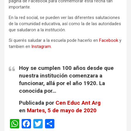
página de Facebook para conmemorar esta fecha tan
importante.
En la red social, se pueden ver las diferentes salutaciones
de la comunidad educativa, así como la de las autoridades
que saludaron a la institución.
Si querés saludar a la escuela pode hacerlo en
Facebook
y
tambien en
Instagram
.
Hoy se cumplen 100 años desde que
nuestra institución comenzara a
funcionar, allá por el año 1920. La
conocida por…
Publicada por
Cen Educ Ant Arg
en
Martes, 5 de mayo de 2020
W
F
T
C