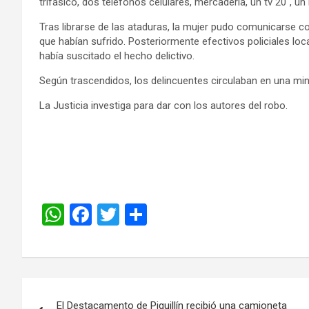
trifásico, dos teléfonos celulares, mercadería, un tv 20″, un
Tras librarse de las ataduras, la mujer pudo comunicarse co
que habían sufrido. Posteriormente efectivos policiales loca
había suscitado el hecho delictivo.
Según trascendidos, los delincuentes circulaban en una mini
La Justicia investiga para dar con los autores del robo.
W
F
T
C
h
a
wi
o
at
ce
tt
m
s
b
er
p
A
o
ar
El Destacamento de Piquillín recibió una camioneta