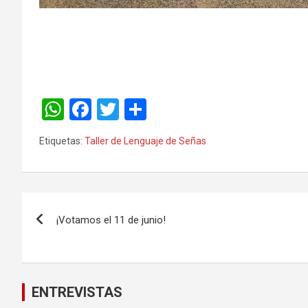
W
F
T
C
h
a
wi
o
Etiquetas:
Taller de Lenguaje de Señas
at
ce
tt
m
s
b
er
p
A
o
ar
p
o
tir
¡Votamos el 11 de junio!
p
k
ENTREVISTAS