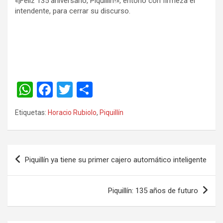
«¡Feliz 135 aniversario, Piquillín!», entonó con firmeza el
intendente, para cerrar su discurso.
W
F
T
C
h
a
wi
o
Etiquetas:
Horacio Rubiolo
,
Piquillín
at
ce
tt
m
s
b
er
p
A
o
ar
Piquillín ya tiene su primer cajero automático inteligente
p
o
tir
p
k
Piquillín: 135 años de futuro