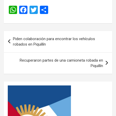
W
F
T
C
h
a
wi
o
at
ce
tt
m
s
b
er
p
Piden colaboración para encontrar los vehículos
A
o
ar
robados en Piquillín
p
o
tir
p
k
Recuperaron partes de una camioneta robada en
Piquillín