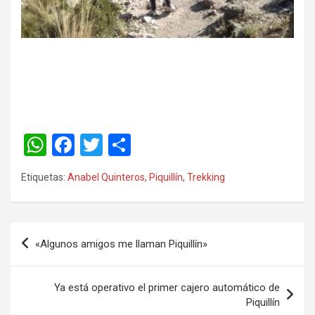
W
F
T
C
h
a
wi
o
Etiquetas:
Anabel Quinteros
,
Piquillín
,
Trekking
at
ce
tt
m
s
b
er
p
A
o
ar
«Algunos amigos me llaman Piquillín»
p
o
tir
p
k
Ya está operativo el primer cajero automático de
Piquillín