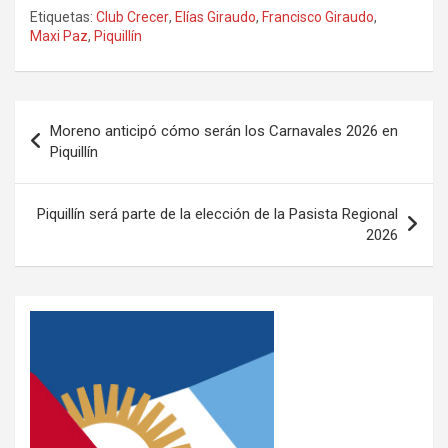
h
a
wi
o
Etiquetas:
Club Crecer
,
Elías Giraudo
,
Francisco Giraudo
,
at
ce
tt
m
Maxi Paz
,
Piquillín
s
b
er
p
A
o
ar
p
o
tir
Moreno anticipó cómo serán los Carnavales 2026 en
Piquillín
p
k
Piquillín será parte de la elección de la Pasista Regional
2026