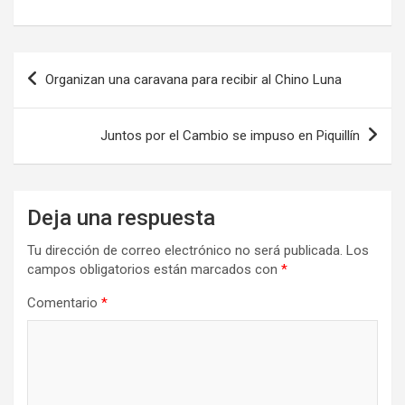
h
a
wi
o
at
ce
tt
m
s
b
er
p
Organizan una caravana para recibir al Chino Luna
A
o
ar
p
o
tir
Juntos por el Cambio se impuso en Piquillín
p
k
Deja una respuesta
Tu dirección de correo electrónico no será publicada.
Los
campos obligatorios están marcados con
*
Comentario
*