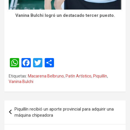
Vanina Bulchi logró un destacado tercer puesto.
W
F
T
C
h
a
wi
o
Etiquetas:
Macarena Belbruno
,
Patín Artístico
,
Piquillín
,
at
ce
tt
m
Vanina Bulchi
s
b
er
p
A
o
ar
p
o
tir
Piquillín recibió un aporte provincial para adquirir una
máquina chipeadora
p
k