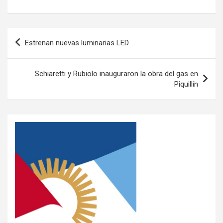
h
a
wi
o
at
ce
tt
m
s
b
er
p
Estrenan nuevas luminarias LED
A
o
ar
p
o
tir
Schiaretti y Rubiolo inauguraron la obra del gas en
p
k
Piquillín